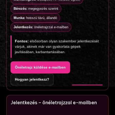
Bérezés:
megegyezés szerint
Munka:
hosszú távú, állandó
Jelentkezés:
önéletrajzzal e-mailben
Fontos:
elsősorban olyan szakember jelentkezését
várjuk, akinek már van gyakorlata gépek
javításában, karbantartásában.
Önéletrajz küldése e-mailben
Hogyan jelentkezz?
Jelentkezés – önéletrajzzal e-mailben