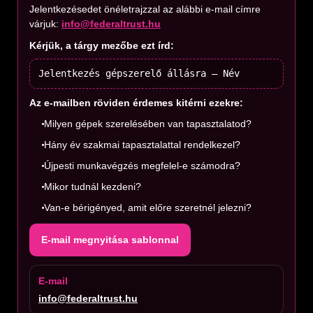
Jelentkezésedet önéletrajzzal az alábbi e-mail címre
várjuk:
info@federaltrust.hu
Kérjük, a tárgy mezőbe ezt írd:
Jelentkezés gépszerelő állásra – Név
Az e-mailben röviden érdemes kitérni ezekre:
Milyen gépek szerelésében van tapasztalatod?
Hány év szakmai tapasztalattal rendelkezel?
Újpesti munkavégzés megfelel-e számodra?
Mikor tudnál kezdeni?
Van-e bérigényed, amit előre szeretnél jelezni?
E-mail megnyitása sablonnal
E-mail
info@federaltrust.hu