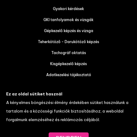
Gyakori kérdések
GKI tanfolyamok és vizsgák
Gépkezelő képzés és vizsga
Teherkötöző - Darukötöző képzés
Tachográf oktatás
Kisgépkezelő képzés
Adatkezelési tájékoztató
Tanulói tájékoztató és váll. felt.
Ez az oldal sütiket használ
Díjtáblázat
A kényelmes böngészési élmény érdekében sütiket használunk a
tartalom és a közösségi funkciók biztosításához, a weboldal
weboldal készítés
forgalmunk elemzéséhez és reklámozás céljából.