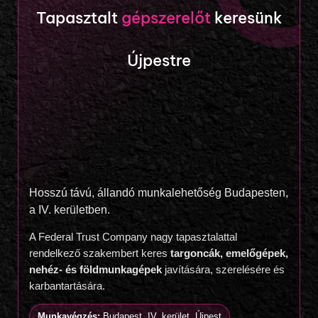
Tapasztalt
gépszerelőt
keresünk
Újpestre
Hosszú távú, állandó munkalehetőség Budapesten,
a IV. kerületben.
A Federal Trust Company nagy tapasztalattal
rendelkező szakembert keres
targoncák, emelőgépek,
nehéz- és földmunkagépek
javítására, szerelésére és
karbantartására.
Munkavégzés:
Budapest, IV. kerület, Újpest