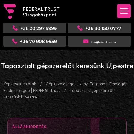
FEDERAL TRUST
Vizsgaközpont
+36 20 297 9999
+36 30 150 0777
+36 70 908 9959
info@federaltrust.hu
Tapasztalt gépszerelőt keresünk Újpestre
Képzések és árak
/
Gépkezelő jogosítvány: Targonca, Emelőgép,
Földmunkagép | FEDERAL Trust
/
Tapasztalt gépszerelőt
keresünk Újpestre
ÁLLÁSHIRDETÉS