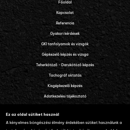
Főoldal
Kapcsolat
Referencia
Gyakori kérdések
GKI tanfolyamok és vizsgák
Gépkezelő képzés és vizsga
Teherkötöző - Darukötöző képzés
Tachográf oktatás
Kisgépkezelő képzés
Adatkezelési tájékoztató
Tanulói tájékoztató és váll. felt.
Ez az oldal sütiket használ
Díjtáblázat
A kényelmes böngészési élmény érdekében sütiket használunk a