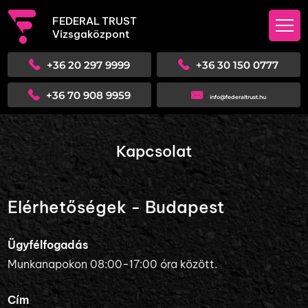
FEDERAL TRUST
Vizsgaközpont
+36 20 297 9999
+36 30 150 0777
+36 70 908 9959
info@federaltrust.hu
Kapcsolat
Elérhetőségek - Budapest
Ügyfélfogadás
Munkanapokon 08:00-17:00 óra között.
Cím