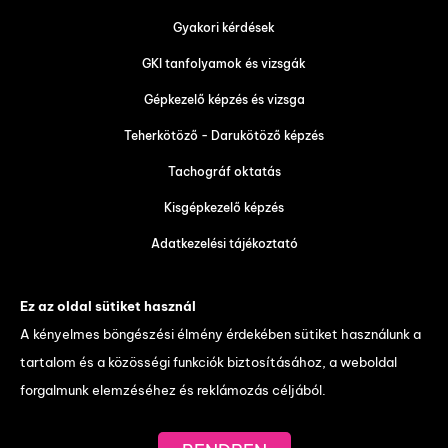
Gyakori kérdések
GKI tanfolyamok és vizsgák
Gépkezelő képzés és vizsga
Teherkötöző - Darukötöző képzés
Tachográf oktatás
Kisgépkezelő képzés
Adatkezelési tájékoztató
Tanulói tájékoztató és váll. felt.
Ez az oldal sütiket használ
Díjtáblázat
A kényelmes böngészési élmény érdekében sütiket használunk a
tartalom és a közösségi funkciók biztosításához, a weboldal
weboldal készítés
forgalmunk elemzéséhez és reklámozás céljából.