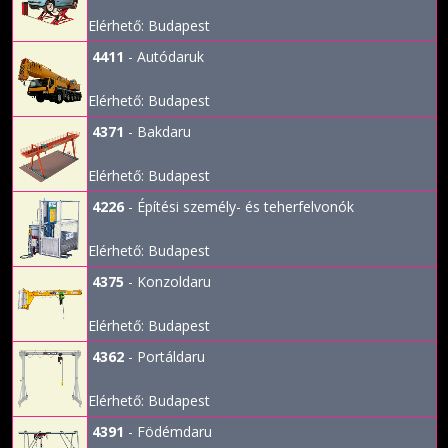
Elérhető: Budapest
4411
- Autódaruk
Elérhető: Budapest
4371
- Bakdaru
Elérhető: Budapest
4226
- Építési személy- és teherfelvonók
Elérhető: Budapest
4375
- Konzoldaru
Elérhető: Budapest
4362
- Portáldaru
Elérhető: Budapest
4391
- Födémdaru