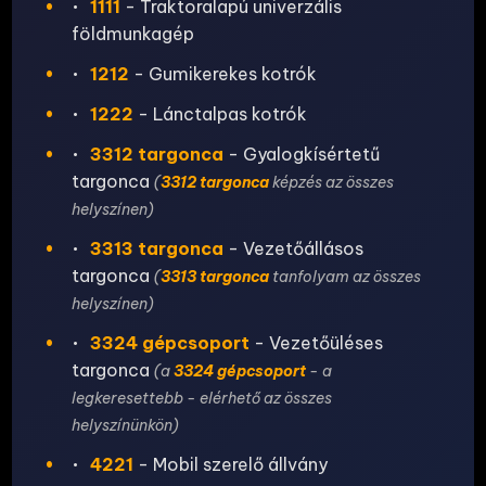
•
1111
- Traktoralapú univerzális
földmunkagép
•
1212
- Gumikerekes kotrók
•
1222
- Lánctalpas kotrók
•
3312 targonca
- Gyalogkísértetű
targonca
(
3312 targonca
képzés az összes
helyszínen)
•
3313 targonca
- Vezetőállásos
targonca
(
3313 targonca
tanfolyam az összes
helyszínen)
•
3324 gépcsoport
- Vezetőüléses
targonca
(a
3324 gépcsoport
- a
legkeresettebb - elérhető az összes
helyszínünkön)
•
4221
- Mobil szerelő állvány