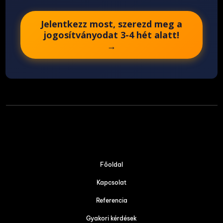
Jelentkezz most, szerezd meg a
jogosítványodat 3-4 hét alatt!
→
Főoldal
Kapcsolat
Referencia
Gyakori kérdések