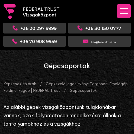
FEDERAL TRUST
Vizsgaközpont
+36 20 297 9999
+36 30 150 0777
+36 70 908 9959
info@federaltrust.hu
Gépcsoportok
Képzések és árak
/
Gépkezelő jogosítvány: Targonca, Emelőgép,
Földmunkagép | FEDERAL Trust
/
Gépcsoportok
Az alábbi gépek vizsgaközpontunk tulajdonában
vannak, azok folyamatosan rendelkezésre állnak a
tanfolyamokhoz és a vizsgákhoz.