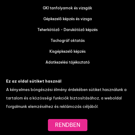
GKI tanfolyamok és vizsgák
Gépkezelő képzés és vizsga
Teherkötöző - Darukötöző képzés
Tachográf oktatás
Kisgépkezelő képzés
Adatkezelési tájékoztató
Tanulói tájékoztató és váll. felt.
Ez az oldal sütiket használ
Díjtáblázat
A kényelmes böngészési élmény érdekében sütiket használunk a
tartalom és a közösségi funkciók biztosításához, a weboldal
weboldal készítés
forgalmunk elemzéséhez és reklámozás céljából.
RENDBEN