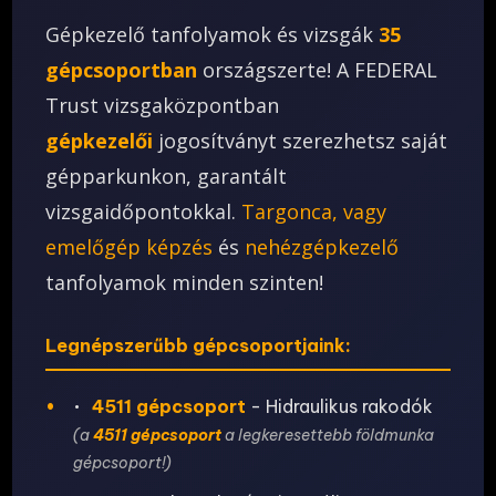
Gépkezelő tanfolyamok és vizsgák
35
gépcsoportban
országszerte! A FEDERAL
Trust vizsgaközpontban
gépkezelői
jogosítványt szerezhetsz saját
gépparkunkon, garantált
vizsgaidőpontokkal.
Targonca, vagy
emelőgép képzés
és
nehézgépkezelő
tanfolyamok minden szinten!
Legnépszerűbb gépcsoportjaink:
•
4511 gépcsoport
- Hidraulikus rakodók
(a
4511 gépcsoport
a legkeresettebb földmunka
gépcsoport!)