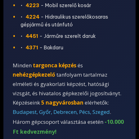
•
4223
- Mobil szerelő kosár
•
4224
- Hidraulikus szerelőkosaras
gépjármű és utánfutó
•
4451
- Járműre szerelt daruk
•
4371
- Bakdaru
Minden
targonca képzés
és
nehézgépkezelő
tanfolyam tartalmaz
elméleti és gyakorlati képzést, hatósági
vizsgát, és hivatalos gépkezelői jogosítványt.
Képzéseink
5 nagyvárosban
elérhetők:
Budapest, Győr, Debrecen, Pécs, Szeged
.
-10.000
Három gépcsoport választása esetén
Ft kedvezmény!