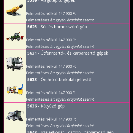
5599
- Alagútépítő gépek
Felmentés nélkül: 147 900 Ft
Felmentéses ár:
egyéni árajánlat szerint
5625
- Só- és homokszóró gép
Felmentés nélkül: 147 900 Ft
Felmentéses ár:
egyéni árajánlat szerint
5631
- Útfenntartó-, és karbantartó gépek
Felmentés nélkül: 147 900 Ft
Felmentéses ár:
egyéni árajánlat szerint
5633
- Önjáró útburkolati jelfestő
Felmentés nélkül: 147 900 Ft
Felmentéses ár:
egyéni árajánlat szerint
5636
- Kátyúzó gép
Felmentés nélkül: 147 900 Ft
Felmentéses ár:
egyéni árajánlat szerint
5643
- Szalagkorlát-, oszlop-, táblamosó gép