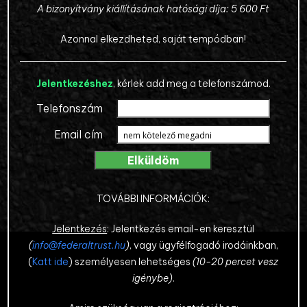
A bizonyítvány kiállításának hatósági díja: 5 600 Ft
Azonnal elkezdheted, saját tempódban!
Jelentkezéshez
, kérlek add meg a telefonszámod.
Telefonszám
Email cím
TOVÁBBI INFORMÁCIÓK:
Jelentkezés
: Jelentkezés email-en keresztül
(
info@federaltrust.hu
)
, vagy ügyfélfogadó irodáinkban,
(
Katt ide
) személyesen lehetséges
(10-20 percet vesz
igénybe)
.