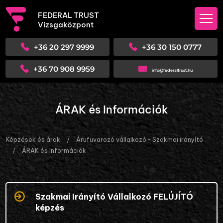
FEDERAL TRUST
Vizsgaközpont
+36 20 297 9999
+36 30 150 0777
+36 70 908 9959
info@federaltrust.hu
ÁRAK és Információk
Képzések és árak
/
Árufuvarozó vállalkozó - Szakmai irányító
/
ÁRAK és Információk
Szakmai Irányító Vállalkozó FELÚJÍTÓ
képzés