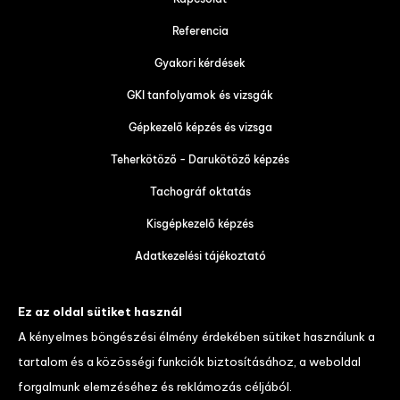
Referencia
Gyakori kérdések
GKI tanfolyamok és vizsgák
Gépkezelő képzés és vizsga
Teherkötöző - Darukötöző képzés
Tachográf oktatás
Kisgépkezelő képzés
Adatkezelési tájékoztató
Tanulói tájékoztató és váll. felt.
Ez az oldal sütiket használ
Díjtáblázat
A kényelmes böngészési élmény érdekében sütiket használunk a
tartalom és a közösségi funkciók biztosításához, a weboldal
weboldal készítés
forgalmunk elemzéséhez és reklámozás céljából.