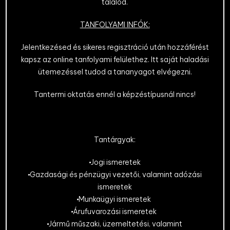
találod.
TANFOLYAMI INFÓK:
Jelentkezésed és sikeres regisztráció után hozzáférést
kapsz az online tanfolyami felülethez. Itt saját haladási
ütemezéssel tudod a tananyagot elvégezni.
Tantermi oktatás ennél a képzéstípusnál nincs!
Tantárgyak:
Jogi ismeretek
Gazdasági és pénzügyi vezetői, valamint adózási
ismeretek
Munkaügyi ismeretek
Árufuvarozási ismeretek
Jármű műszaki, üzemeltetési, valamint