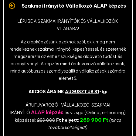
Szakmai Irányító Vállalkozó ALAP képzés
LÉPJ BE A SZAKMAI IRÁNYÍTÓK ÉS VÁLLALKOZÓK
VILÁGÁBA!
Az alapképzésünk azoknak szól, akik még nem
rendelkeznek szakmai irányítói képesítéssel, és szeretnék
megszerezni az ehhez szükséges alapvető tudást és
bizonyítványt. A képzés mind árufuvarozó vállalkozások,
mind autóbuszos személyszállító vállalkozások számára
elérhető.
AKCIÓS ÁRAINK
AUGUSZTUS 31
-ig:
ÁRUFUVAROZÓ-VÁLLALKOZÓ, SZAKMAI
ALAP képzés
IRÁNYÍTÓ
és vizsga (Online ; e-learning)
269 900 Ft
képzéssel:
289 000
Ft helyett
:
(nincs
további költséged!)