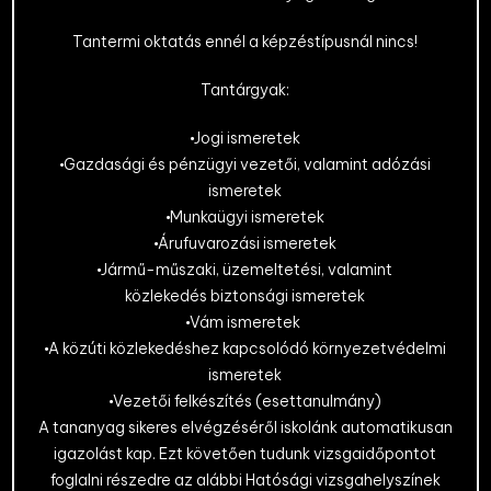
Tantermi oktatás ennél a képzéstípusnál nincs!
Tantárgyak:
Jogi ismeretek
Gazdasági és pénzügyi vezetői, valamint adózási
ismeretek
Munkaügyi ismeretek
Árufuvarozási ismeretek
Jármű-műszaki, üzemeltetési, valamint
közlekedés biztonsági ismeretek
Vám ismeretek
A közúti közlekedéshez kapcsolódó környezetvédelmi
ismeretek
Vezetői felkészítés (esettanulmány)
A tananyag sikeres elvégzéséről iskolánk automatikusan
igazolást kap. Ezt követően tudunk vizsgaidőpontot
foglalni részedre az alábbi Hatósági vizsgahelyszínek