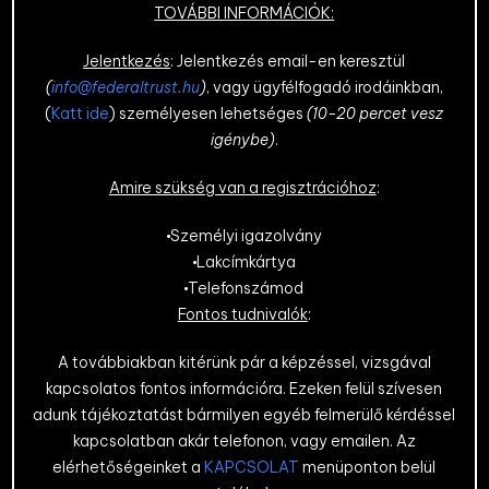
TOVÁBBI INFORMÁCIÓK:
Jelentkezés
: Jelentkezés email-en keresztül
(
info@federaltrust.hu
)
, vagy ügyfélfogadó irodáinkban,
(
Katt ide
) személyesen lehetséges
(10-20 percet vesz
igénybe)
.
Amire szükség van a regisztrációhoz
:
Személyi igazolvány
Lakcímkártya
Telefonszámod
Fontos tudnivalók
:
A továbbiakban kitérünk pár a képzéssel, vizsgával
kapcsolatos fontos információra. Ezeken felül szívesen
adunk tájékoztatást bármilyen egyéb felmerülő kérdéssel
kapcsolatban akár telefonon, vagy emailen. Az
elérhetőségeinket a
KAPCSOLAT
menüponton belül