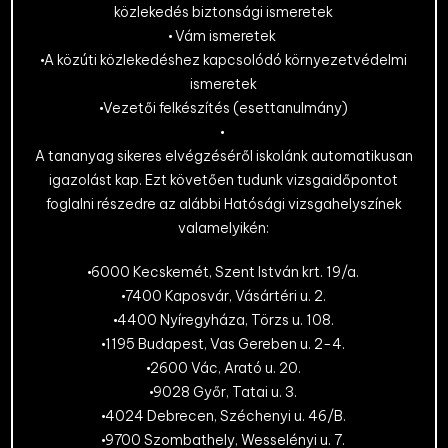
közlekedés biztonsági ismeretek
Vám ismeretek
A közúti közlekedéshez kapcsolódó környezetvédelmi
ismeretek
Vezetői felkészítés (esettanulmány)
A tananyag sikeres elvégzéséről iskolánk automatikusan
igazolást kap. Ezt követően tudunk vizsgaidőpontot
foglalni részedre az alábbi Hatósági vizsgahelyszínek
valamelyikén:
6000 Kecskemét, Szent István krt. 19/a.
7400 Kaposvár, Vásártéri u. 2.
4400 Nyíregyháza, Törzs u. 108.
1195 Budapest, Vas Gereben u. 2-4.
2600 Vác, Arató u. 20.
9028 Győr, Tatai u. 3.
4024 Debrecen, Széchenyi u. 46/B.
9700 Szombathely, Wesselényi u. 7.