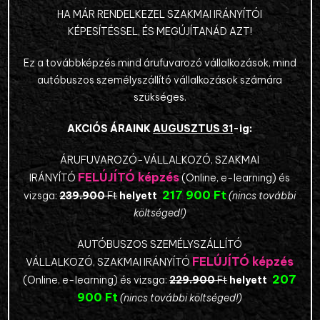
HA MÁR RENDELKEZEL SZAKMAI IRÁNYÍTÓI
KÉPESÍTÉSSEL, ÉS MEGÚJÍTANÁD AZT!
Ez a továbbképzés mind árufuvarozó vállalkozások, mind
autóbuszos személyszállító vállalkozások számára
szükséges.
AKCIÓS ÁRAINK
AUGUSZTUS 31
-ig:
ÁRUFUVAROZÓ-VÁLLALKOZÓ, SZAKMAI
FELÚJÍTÓ képzés
IRÁNYÍTÓ
(Online, e-learning) és
217 900 Ft
vizsga:
239.900
Ft
helyett
(nincs további
költséged!)
AUTÓBUSZOS SZEMÉLYSZÁLLÍTÓ
FELÚJÍTÓ képzés
VÁLLALKOZÓ, SZAKMAI IRÁNYÍTÓ
207
(Online, e-learning) és vizsga:
229.900
Ft
helyett
900 Ft
(nincs további költséged!)