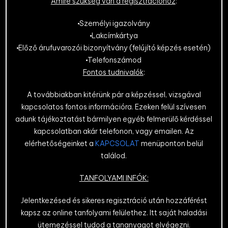
Amire szükség van a regisztrációhoz
:
Személyi igazolvány
Lakcímkártya
Előző árufuvarozói bizonyítvány (felújító képzés esetén)
Telefonszámod
Fontos tudnivalók
:
A továbbiakban kitérünk pár a képzéssel, vizsgával
kapcsolatos fontos információra. Ezeken felül szívesen
adunk tájékoztatást bármilyen egyéb felmerülő kérdéssel
kapcsolatban akár telefonon, vagy emailen. Az
elérhetőségeinket a
KAPCSOLAT
menüponton belül
találod.
TANFOLYAMI INFÓK:
Jelentkezésed és sikeres regisztráció után hozzáférést
kapsz az online tanfolyami felülethez. Itt saját haladási
ütemezéssel tudod a tananyagot elvégezni.