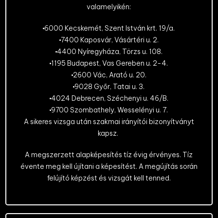
valamelyikén:
6000 Kecskemét, Szent István krt. 19/a.
7400 Kaposvár, Vásártéri u. 2.
4400 Nyíregyháza, Törzs u. 108.
1195 Budapest, Vas Gereben u. 2-4.
2600 Vác, Arató u. 20.
9028 Győr, Tatai u. 3.
4024 Debrecen, Széchenyi u. 46/B.
9700 Szombathely, Wesselényi u. 7.
A sikeres vizsga után szakmai irányítói bizonyítványt
kapsz.
A megszerzett alapképesítés tíz évig érvényes. Tíz
évente meg kell újítani a képesítést. A megújítás során
felújító képzést és vizsgát kell tenned.