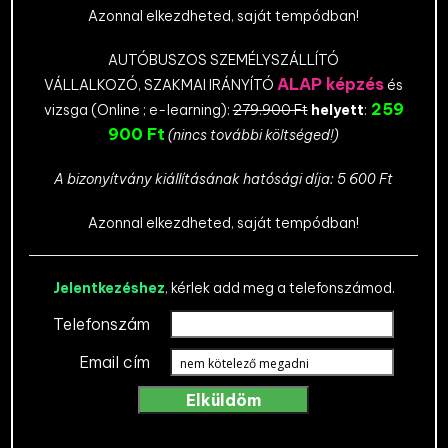
Azonnal elkezdheted, saját tempódban!
AUTÓBUSZOS SZEMÉLYSZÁLLÍTÓ
ALAP képzés
VÁLLALKOZÓ, SZAKMAI IRÁNYÍTÓ
és
259
vizsga (Online ; e-learning):
279.900 Ft
helyett
:
900 Ft
(nincs további költséged!)
A bizonyítvány kiállításának hatósági díja: 5 600 Ft
Azonnal elkezdheted, saját tempódban!
Jelentkezéshez
, kérlek add meg a telefonszámod.
Telefonszám
Email cím