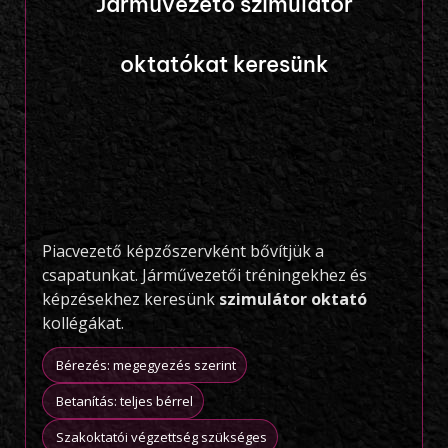
Járművezető szimulátor
oktatókat keresünk
Piacvezető képzőszervként bővítjük a
csapatunkat. Járművezetői tréningekhez és
képzésekhez keresünk
szimulátor oktató
kollégákat.
Bérezés: megegyezés szerint
Betanítás: teljes bérrel
Szakoktatói végzettség szükséges