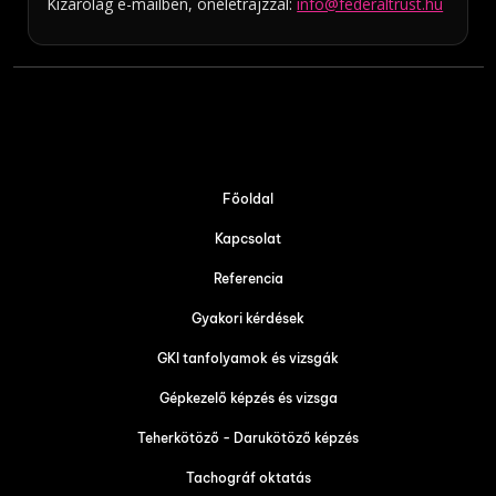
Kizárólag e-mailben, önéletrajzzal:
info@federaltrust.hu
Főoldal
Kapcsolat
Referencia
Gyakori kérdések
GKI tanfolyamok és vizsgák
Gépkezelő képzés és vizsga
Teherkötöző - Darukötöző képzés
Tachográf oktatás