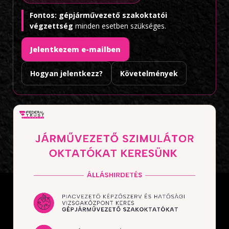
Fontos:
gépjárművezető szakoktatói
végzettség
minden esetben szükséges.
Jelentkezem e-mailben
Hogyan jelentkezz?
Követelmények