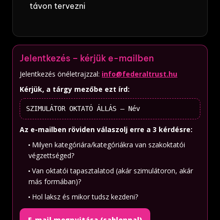
távon tervezni
Jelentkezés – kérjük e-mailben
Jelentkezés önéletrajzzal:
info@federaltrust.hu
Kérjük, a tárgy mezőbe ezt írd:
SZIMULÁTOR OKTATÓ ÁLLÁS – Név
Az e-mailben röviden válaszolj erre a 3 kérdésre:
Milyen kategóriára/kategóriákra van szakoktatói
végzettséged?
Van oktatói tapasztalatod (akár szimulátoron, akár
más formában)?
Hol laksz és mikor tudsz kezdeni?
E-mail megnyitása (sablonnal)