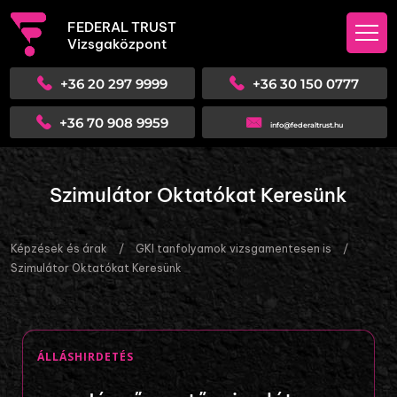
FEDERAL TRUST
Vizsgaközpont
+36 20 297 9999
+36 30 150 0777
+36 70 908 9959
info@federaltrust.hu
Szimulátor Oktatókat Keresünk
Képzések és árak
/
GKI tanfolyamok vizsgamentesen is
/
Szimulátor Oktatókat Keresünk
ÁLLÁSHIRDETÉS