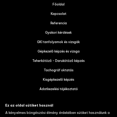
Főoldal
Kapcsolat
Referencia
Gyakori kérdések
GKI tanfolyamok és vizsgák
Gépkezelő képzés és vizsga
Teherkötöző - Darukötöző képzés
Tachográf oktatás
Kisgépkezelő képzés
Adatkezelési tájékoztató
Tanulói tájékoztató és váll. felt.
Ez az oldal sütiket használ
Díjtáblázat
A kényelmes böngészési élmény érdekében sütiket használunk a