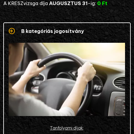
A KRESZvizsga díja
AUGUSZTUS 31
-ig:
0 Ft
B kategóriás jogosítvány
Tanfolyami díjak
: