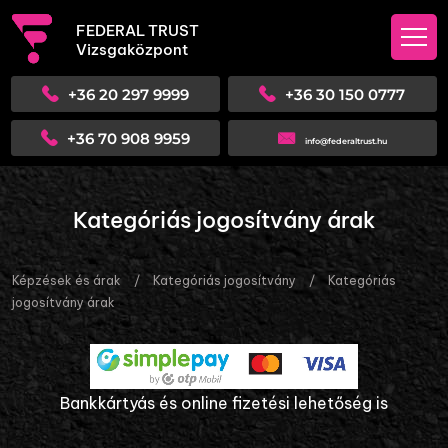
FEDERAL TRUST
Vizsgaközpont
+36 20 297 9999
+36 30 150 0777
+36 70 908 9959
info@federaltrust.hu
Kategóriás jogosítvány árak
Képzések és árak
/
Kategóriás jogosítvány
/
Kategóriás
jogosítvány árak
Bankkártyás és online fizetési lehetőség is