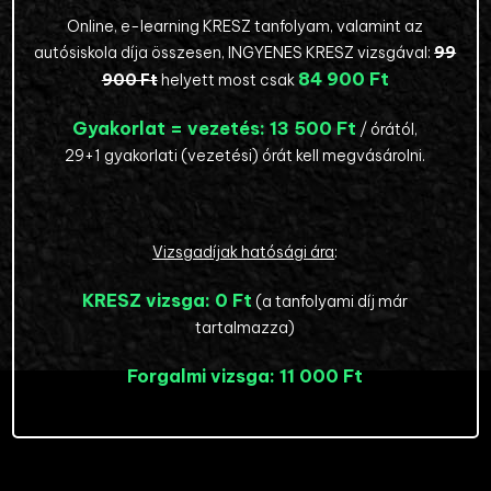
Online, e-learning KRESZ tanfolyam, valamint az
autósiskola díja összesen, INGYENES KRESZ vizsgával:
99
84 900 Ft
900 Ft
helyett most csak
Gyakorlat = vezetés:
13 500 Ft
/ órától,
29+1 gyakorlati (vezetési) órát kell megvásárolni.
Vizsgadíjak hatósági ára
:
KRESZ vizsga:
0 Ft
(a tanfolyami díj már
tartalmazza)
Forgalmi vizsga:
11 000 Ft