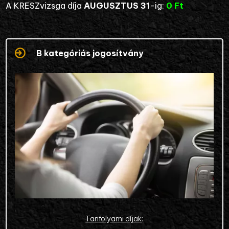
A KRESZvizsga díja
AUGUSZTUS 31
-ig:
0 Ft
B kategóriás jogosítvány
Tanfolyami díjak
: