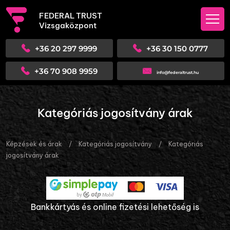
FEDERAL TRUST
Vizsgaközpont
+36 20 297 9999
+36 30 150 0777
+36 70 908 9959
info@federaltrust.hu
Kategóriás jogosítvány árak
Képzések és árak
/
Kategóriás jogosítvány
/
Kategóriás
jogosítvány árak
Bankkártyás és online fizetési lehetőség is