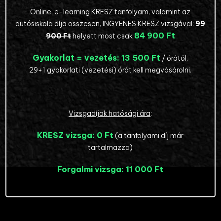
Online, e-learning KRESZ tanfolyam, valamint az
autósiskola díja összesen, INGYENES KRESZ vizsgával:
99
84 900 Ft
900 Ft
helyett most csak
Gyakorlat = vezetés:
13 500 Ft
/ órától,
29+1 gyakorlati (vezetési) órát kell megvásárolni.
Vizsgadíjak hatósági ára
:
KRESZ vizsga:
0 Ft
(a tanfolyami díj már
tartalmazza)
Forgalmi vizsga:
11 000 Ft